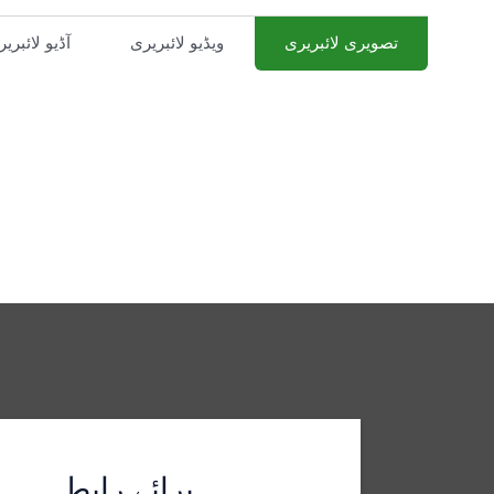
تصویری لائبریری
ویڈیو لائبریری
آڈیو لائبری
برائے رابطہ