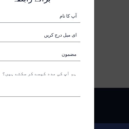
آپ کا نام
ای میل درج کریں
مضمون
ہم آپ کی مدد کیسے کر سکتے ہیں؟
پیغام بھیجیں