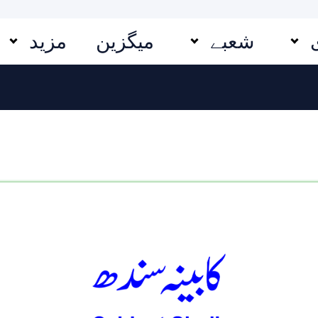
شعبے
میگزین
مزید