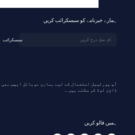
ہمارے خبرنامے کو سبسکرائب کریں
سبسکرائب
آپ پورٹیبل استعمال کے لیے ہماری موبائل ایپس بھی
ڈاؤن لوڈ کر سکتے ہیں۔.
ہمیں فالو کریں