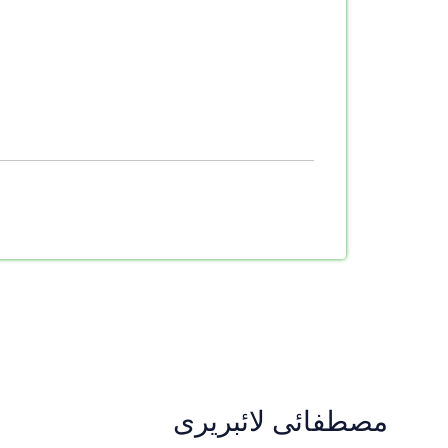
مصطفائی لائبریری