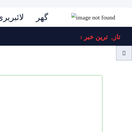
گھر
لائبریری
: تازہ ترین خبر