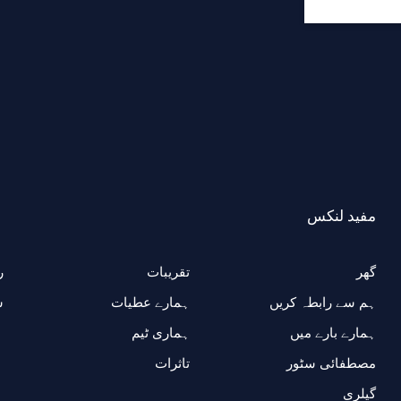
مفید لنکس
گھر
تقریبات
ر
ہم سے رابطہ کریں
ہمارے عطیات
ش
ہمارے بارے میں
ہماری ٹیم
مصطفائی سٹور
تاثرات
گیلری