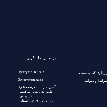
ہم سے رابطہ کریں
(+92) 3111687332
ازداری کی پالیسی
info@mustafai.pk
رائط و ضوابط
آفس نمبر 108 ، فرسٹ فلور
،ظہور پلازہ،دربار مارکیٹ،
گنج بخش
روڈ،لاہور،54000،پاکستان