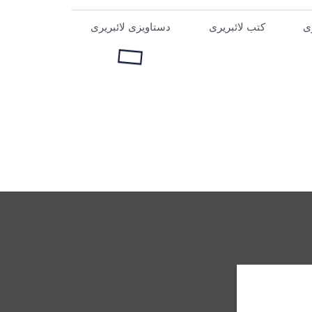
ری
کتب لائبریری
دستاویزی لائبریری